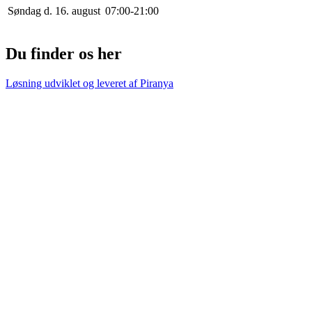
Søndag d. 16. august
0
7
:
0
0
-
21
:
0
0
Du finder os her
Løsning udviklet og leveret af
Piranya