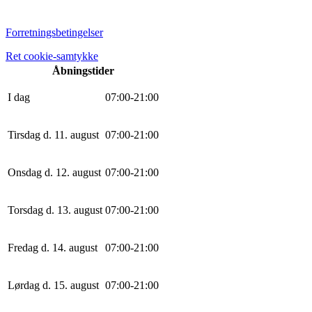
Forretningsbetingelser
Ret cookie-samtykke
Åbningstider
I dag
0
7
:
0
0
-
21
:
0
0
Tirsdag d. 11. august
0
7
:
0
0
-
21
:
0
0
Onsdag d. 12. august
0
7
:
0
0
-
21
:
0
0
Torsdag d. 13. august
0
7
:
0
0
-
21
:
0
0
Fredag d. 14. august
0
7
:
0
0
-
21
:
0
0
Lørdag d. 15. august
0
7
:
0
0
-
21
:
0
0