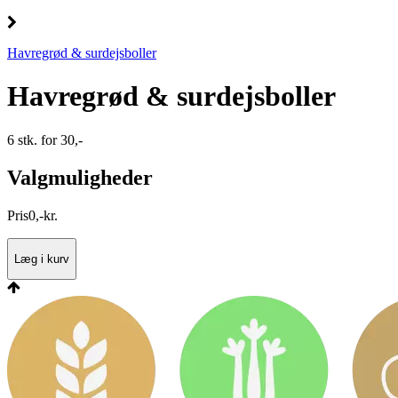
Havregrød & surdejsboller
Havregrød & surdejsboller
6 stk. for 30,-
Valgmuligheder
Pris
0
,
-
kr.
Læg i kurv