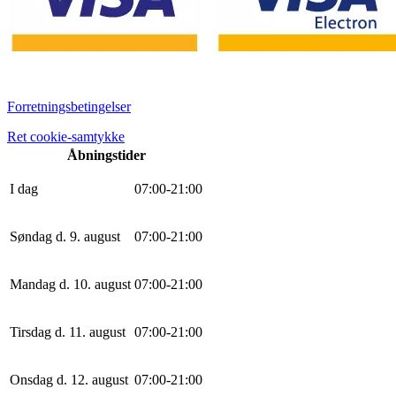
Forretningsbetingelser
Ret cookie-samtykke
Åbningstider
I dag
0
7
:
0
0
-
21
:
0
0
Søndag d. 9. august
0
7
:
0
0
-
21
:
0
0
Mandag d. 10. august
0
7
:
0
0
-
21
:
0
0
Tirsdag d. 11. august
0
7
:
0
0
-
21
:
0
0
Onsdag d. 12. august
0
7
:
0
0
-
21
:
0
0