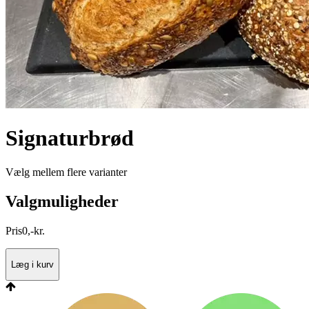
Signaturbrød
Vælg mellem flere varianter
Valgmuligheder
Pris
0
,
-
kr.
Læg i kurv