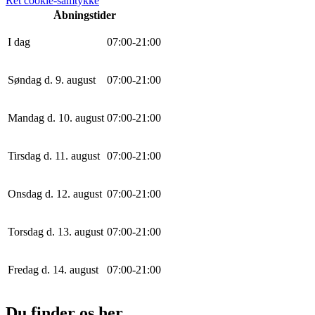
Ret cookie-samtykke
Åbningstider
I dag
0
7
:
0
0
-
21
:
0
0
Søndag d. 9. august
0
7
:
0
0
-
21
:
0
0
Mandag d. 10. august
0
7
:
0
0
-
21
:
0
0
Tirsdag d. 11. august
0
7
:
0
0
-
21
:
0
0
Onsdag d. 12. august
0
7
:
0
0
-
21
:
0
0
Torsdag d. 13. august
0
7
:
0
0
-
21
:
0
0
Fredag d. 14. august
0
7
:
0
0
-
21
:
0
0
Du finder os her