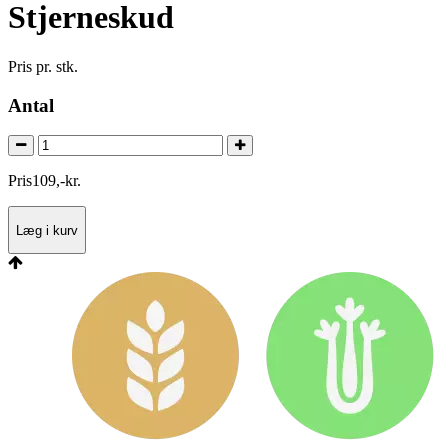
Stjerneskud
Pris pr. stk.
Antal
Pris
109
,
-
kr.
Læg i kurv